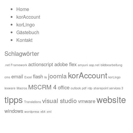
Home
korAccount
korLingo
Gästebuch
Kontakt
Schlagwörter
actionscript
adobe flex
.net Framework
amyuni
asp.net
bildbearbeitung
korAccount
joomla
email
flash
cms
Excel
iis
korLingo
MSCRM 4
office
lexware
Macros
outlook
pdf
rdp
sharepoint services 3
tipps
website
visual studio
vmware
Translations
windows
wordpress
x64
xml