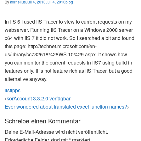
By
kornelius
Juli 4, 2010
Juli 4, 2010
blog
In IIS 6 I used IIS Tracer to view to current requests on my
webserver. Running IIS Tracer on a Windows 2008 server
x64 with IIS 7 it did not work. So I searched a bit and found
this page: http://technet.microsoft.com/en-
us/library/cc732518%28WS.10%29.aspx. It shows how
you can monitor the current requests in IIS7 using build in
features only. It is not feature rich as IIS Tracer, but a good
alternative anyway.
iis
tipps
Beitrags-
korAccount 3.3.2.0 verfügbar
Navigation
Ever wondered about translated excel function names?
Schreibe einen Kommentar
Deine E-Mail-Adresse wird nicht veröffentlicht.
Erforderliche Felder sind mit
*
markiert