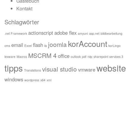
Gästebuch
Kontakt
Schlagwörter
actionscript
adobe flex
.net Framework
amyuni
asp.net
bildbearbeitung
korAccount
joomla
email
flash
cms
Excel
iis
korLingo
MSCRM 4
office
lexware
Macros
outlook
pdf
rdp
sharepoint services 3
tipps
website
visual studio
vmware
Translations
windows
wordpress
x64
xml